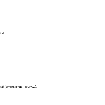
:
 мм
ой (амплитуда, период):