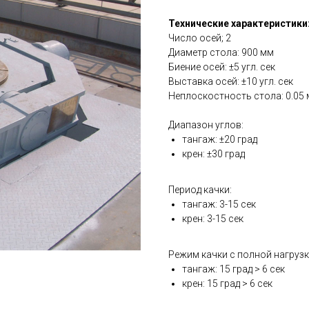
Технические характеристики
Число осей; 2
Диаметр стола: 900 мм
Биение осей: ±5 угл. сек
Выставка осей: ±10 угл. сек
Неплоскостность стола: 0.05
Диапазон углов:
тангаж: ±20 град
крен: ±30 град
Период качки:
тангаж: 3-15 сек
крен: 3-15 сек
Режим качки с полной нагрузк
тангаж: 15 град > 6 сек
крен: 15 град > 6 сек