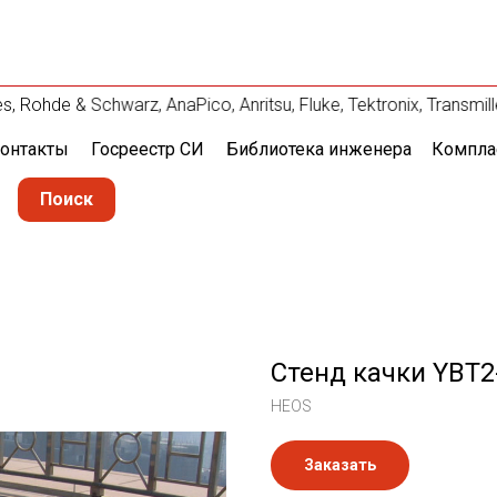
Rohde & Schwarz, AnaPico, Anritsu, Fluke, Tektronix, Transm
онтакты
Госреестр СИ
Библиотека инженера
Компла
Поиск
Стенд качки YBT2
HEOS
Заказать