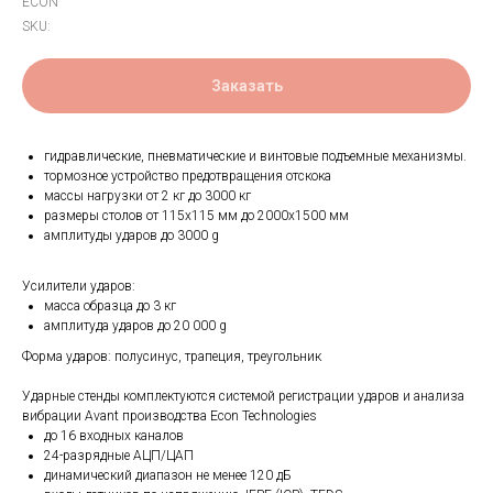
ECON
SKU:
Заказать
гидравлические, пневматические и винтовые подъемные механизмы.
тормозное устройство предотвращения отскока
массы нагрузки от 2 кг до 3000 кг
размеры столов от 115х115 мм до 2000х1500 мм
амплитуды ударов до 3000 g
Усилители ударов:
масса образца до 3 кг
амплитуда ударов до 20 000 g
Форма ударов: полусинус, трапеция, треугольник
Ударные стенды комплектуются системой регистрации ударов и анализа
вибрации Avant производства Econ Technologies
до 16 входных каналов
24-разрядные АЦП/ЦАП
динамический диапазон не менее 120 дБ