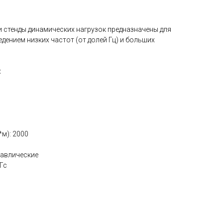
и стенды динамических нагрузок предназначены для
ением низких частот (от долей Гц) и больших
:
0
м): 2000
равлические
Гс