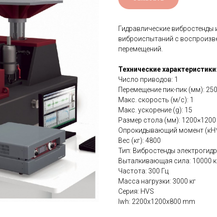
Гидравлические вибростенды 
виброиспытаний с воспроизвед
перемещений.
Технические характеристики
Число приводов: 1
Перемещение пик-пик (мм): 25
Макс. скорость (м/с): 1
Макс. ускорение (g): 15
Размер стола (мм): 1200×1200
Опрокидывающий момент (кН*
Вес (кг): 4800
Тип: Вибростенды электрогид
Выталкивающая сила: 10000 к
Частота: 300 Гц
Масса нагрузки: 3000 кг
Серия: HVS
lwh: 2200x1200x800 mm