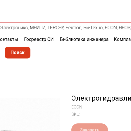
Д-Электроникс, МНИПИ, TERCHY, Feutron, Би-Техно, ECON, HEOS
онтакты
Госреестр СИ
Библиотека инженера
Компла
Поиск
Электрогидравли
ECON
SKU:
Заказать