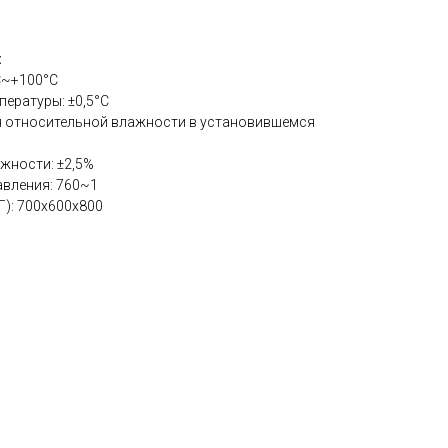
:
C~+100°C
ературы: ±0,5°C
я относительной влажности в установившемся
жности: ±2,5%
авления: 760~1
): 700х600х800