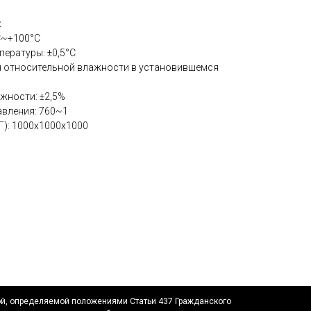
:
C~+100°C
ературы: ±0,5°C
я относительной влажности в установившемся
жности: ±2,5%
авления: 760~1
Г): 1000х1000х1000
ой, определяемой положениями Статьи 437 Гражданского