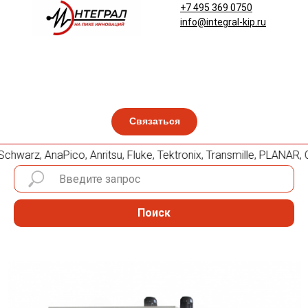
+7 495 369 0750
info@integral-kip.ru
Связаться
hwarz, AnaPico, Anritsu, Fluke, Tektronix, Transmille, PLAN
Поиск