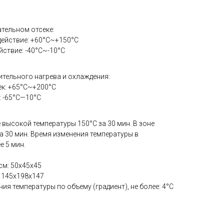
тельном отсеке:
ействие: +60°С~+150°С
ствие: -40°С~-10°С
ительного нагрева и охлаждения:
к: +65°С~+200°С
: -65°С—10°С
 высокой температуры 150°С за 30 мин. В зоне
за 30 мин. Время изменения температуры в
е 5 мин.
см: 50x45x45
: 145x198x147
я температуры по объему (градиент), не более: 4°С