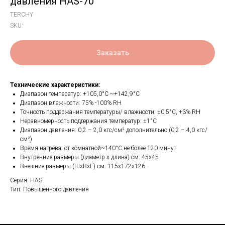
давления HAS-70
TERCHY
SKU:
Заказать
Технические характеристики:
Диапазон температур: +105,0°С ~+142,9°С
Диапазон влажности: 75% -100% RH
Точность поддержания температуры/ влажности: ±0,5°С, +3% RH
Неравномерность поддержания температур: ±1°С
Диапазон давления: 0,2 – 2,0 кгс/см² дополнительно (0,2 – 4,0 кгс/
см²)
Время нагрева: от комнатной~140°С не более 120 минут
Внутренние размеры (диаметр х длина) см: 45x45
Внешние размеры (ШхВхГ) см: 115x172x126
Серия: HAS
Тип: Повышенного давления