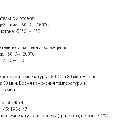
тельном отсеке:
ействие: +60°С~+150°С
ствие: -55°С~-10°С
ительного нагрева и охлаждения:
к: +60°С~+200°С
: -70°С—10°С
 высокой температуры 150°С за 30 мин. В зоне
за 30 мин. Время изменения температуры в
е 5 мин.
см: 50x45x45
: 145x198x147
я температуры по объему (градиент), не более: 4°С