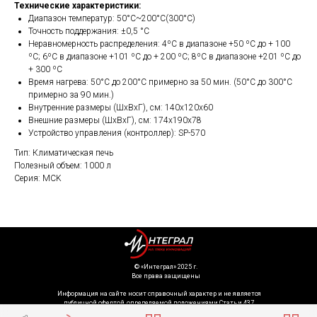
Технические характеристики:
Диапазон температур: 50°С~200°С(300°С)
Точность поддержания: ±0,5 °С
Неравномерность распределения: 4ºС в диапазоне +50 ºС до + 100
ºС; 6ºС в диапазоне +101 ºС до + 200 ºС; 8ºС в диапазоне +201 ºС до
+ 300 ºС
Время нагрева: 50°С до 200°С примерно за 50 мин. (50°С до 300°С
примерно за 90 мин.)
Внутренние размеры (ШхВхГ), см: 140x120x60
Внешние размеры (ШхВхГ), см: 174x190x78
Устройство управления (контроллер): SP-570
Тип: Климатическая печь
Полезный объем: 1000 л
Серия: MCK
©️ «Интеграл» 2025 г.
Все права защищены
Информация на сайте носит справочный характер и не является
публичной офертой, определяемой положениями Статьи 437
Гражданского кодекса Российской Федерации. Технические параметры