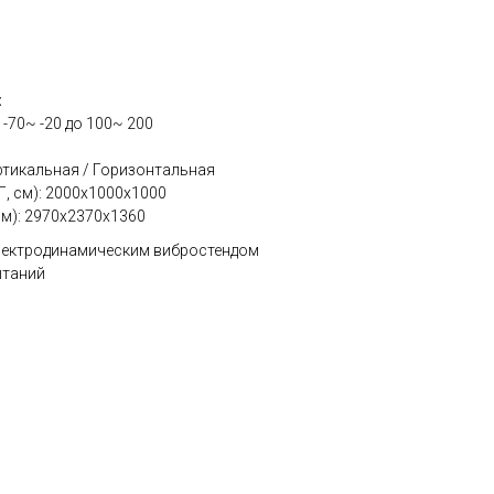
:
 -70~ -20 до 100~ 200
ртикальная / Горизонтальная
, см): 2000х1000х1000
м): 2970х2370х1360
электродинамическим вибростендом
ытаний