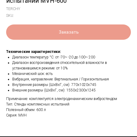
испытаний MVH-600
TERCHY
SKU:
Заказать
Технические характеристики:
Диапазон температур °C: от -70~ -20 до 100~ 200
Диапазон воспроизведения относительной влажности в
установившемся режиме: от 10%
Механический шок: есть
Вибрация, направление: Вертикальная / Горизонтальная
Внутренние размеры (ШхВхГ, см): 770х1020х745
Внешние размеры (ШхВхГ, см): 1550х2300х1245
Примечание: комплектуется электродинамическим вибростендом
Тип: Стенды комплексных испытаний
Полезный объем: 600 л
Серия: MVH