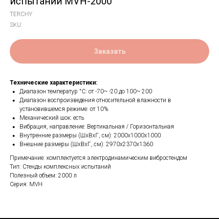
испытаний MVH-2000
TERCHY
SKU:
Заказать
Технические характеристики:
Диапазон температур °C: от -70~ -20 до 100~ 200
Диапазон воспроизведения относительной влажности в
установившемся режиме: от 10%
Механический шок: есть
Вибрация, направление: Вертикальная / Горизонтальная
Внутренние размеры (ШхВхГ, см): 2000х1000х1000
Внешние размеры (ШхВхГ, см): 2970х2370х1360
Примечание: комплектуется электродинамическим вибростендом
Тип: Стенды комплексных испытаний
Полезный объем: 2000 л
Серия: MVH