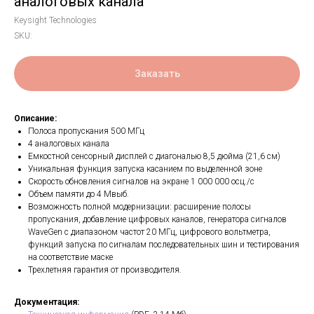
аналоговых канала
Keysight Technologies
SKU:
Заказать
Описание:
Полоса пропускания 500 МГц
4 аналоговых канала
Емкостной сенсорный дисплей с диагональю 8,5 дюйма (21,6 см)
Уникальная функция запуска касанием по выделенной зоне
Скорость обновления сигналов на экране 1 000 000 осц./с
Объем памяти до 4 Мвыб.
Возможность полной модернизации: расширение полосы
пропускания, добавление цифровых каналов, генератора сигналов
WaveGen с диапазоном частот 20 МГц, цифрового вольтметра,
функций запуска по сигналам последовательных шин и тестирования
на соответствие маске
Трехлетняя гарантия от производителя.
Документация: