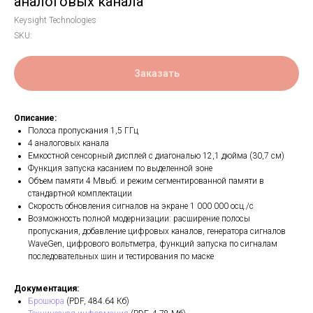
аналоговых канала
Keysight Technologies
SKU:
Заказать
Описание:
Полоса пропускания 1,5 ГГц
4 аналоговых канала
Емкостной сенсорный дисплей с диагональю 12,1 дюйма (30,7 см)
Функция запуска касанием по выделенной зоне
Объем памяти 4 Мвыб. и режим сегментированной памяти в
стандартной комплектации
Скорость обновления сигналов на экране 1 000 000 осц./с
Возможность полной модернизации: расширение полосы
пропускания, добавление цифровых каналов, генератора сигналов
WaveGen, цифрового вольтметра, функций запуска по сигналам
последовательных шин и тестирования по маске
Документация:
Брошюра
(PDF, 484.64 Кб)