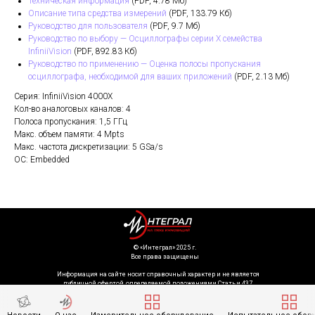
Техническая информация
(PDF, 4.78 Мб)
Описание типа средства измерений
(PDF, 133.79 Кб)
Руководство для пользователя
(PDF, 9.7 Мб)
Руководство по выбору — Осциллографы серии X семейства
InfiniiVision
(PDF, 892.83 Кб)
Руководство по применению — Оценка полосы пропускания
осциллографа, необходимой для ваших приложений
(PDF, 2.13 Мб)
Серия: InfiniiVision 4000X
Кол-во аналоговых каналов: 4
Полоса пропускания: 1,5 ГГц
Макс. объем памяти: 4 Mpts
Макс. частота дискретизации: 5 GSa/s
ОС: Embedded
©️ «Интеграл» 2025 г.
Все права защищены
Информация на сайте носит справочный характер и не является
публичной офертой, определяемой положениями Статьи 437
Гражданского кодекса Российской Федерации. Технические параметры
(спецификация) и комплект поставки товара могут быть изменены
производителем без предварительного уведомления. Уточняйте