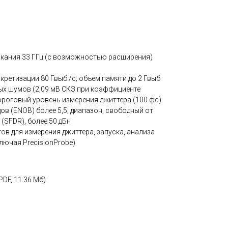
кания 33 ГГц (с возможностью расширения)
ретизации 80 Гвыб./с; объем памяти до 2 Гвыб
ых шумов (2,09 мВ СКЗ при коэффициенте
пороговый уровень измерения джиттера (100 фс)
в (ENOB) более 5,5; диапазон, свободный от
SFDR), более 50 дБн
в для измерения джиттера, запуска, анализа
лючая PrecisionProbe)
PDF, 11.36 Мб)