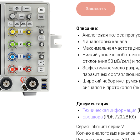
Заказать
Описание:
Аналоговая полоса пропус
4 аналоговых канала
Максимальная частота диск
Низкий уровень собственн
отклонения 50 мВ/дел.) и 
Эффективное число разрядо
паразитных составляющих (
Широкий набор инструменто
сигналов и протоколов (вк
Документация:
Техническая информация
(
Брошюра
(PDF, 720.28 Кб)
Серия: Infiniium серии V
Кол-во аналоговых каналов: 4
Полоса пропускания: 33 ГГц