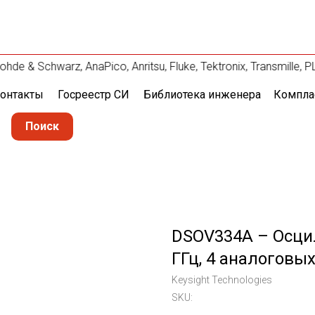
e & Schwarz, AnaPico, Anritsu, Fluke, Tektronix, Transmille
онтакты
Госреестр СИ
Библиотека инженера
Компла
Поиск
DSOV334A – Осцил
ГГц, 4 аналоговы
Keysight Technologies
SKU: