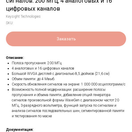
сигналов: 200 МГц, 4 аналоговых и 16
цифровых каналов
Keysight Technologies
SKU:
Заказать
Описание:
Полоса пропускания: 200 МГц
4 аналоговых и 16 цифровых каналов
Большой WVGA дисплей с диагональю 8,5 дюймов (21,6 см)
Объем памяти: до 4 Мвыб.
Скорость обновления сигналов на экране: 1 000 000 осциллограмм/с
Возможность полной модернизации: расширение полосы
пропускания и объема памяти, добавление опций генератора
сигналов произвольной формы WaveGen с диапазоном частот 20
МГц, 3-разрядного вольтметра, функций запуска по сигналам и
анализа сигналов последовательных шин, сегментированной памяти
и тестирования по маске
Документация: