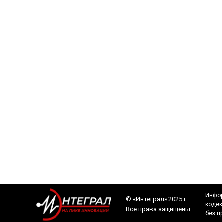
Инфор
©️ «Интеграл» 2025 г.
кодек
Все права защищены
без п