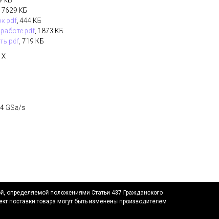
9 КБ
, 7629 КБ
к pdf
, 444 КБ
работе pdf
, 1873 КБ
ть pdf
, 719 КБ
 X
 4 GSa/s
ой, определяемой положениями Статьи 437 Гражданского
ект поставки товара могут быть изменены производителем
.