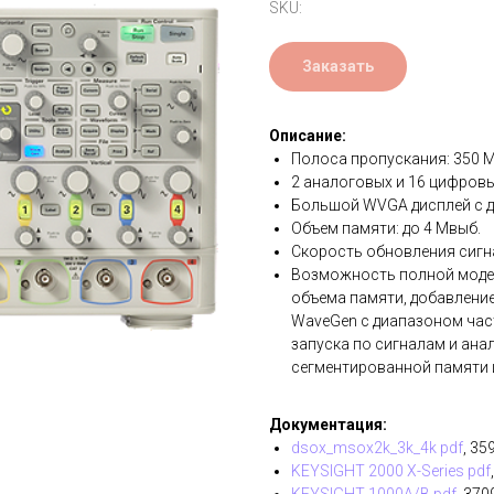
SKU:
Заказать
Описание:
Полоса пропускания: 350 
2 аналоговых и 16 цифров
Большой WVGA дисплей с д
Объем памяти: до 4 Мвыб.
Скорость обновления сигна
Возможность полной модер
объема памяти, добавлени
WaveGen с диапазоном част
запуска по сигналам и ана
сегментированной памяти 
Документация:
dsox_msox2k_3k_4k pdf
, 35
KEYSIGHT 2000 X-Series pdf