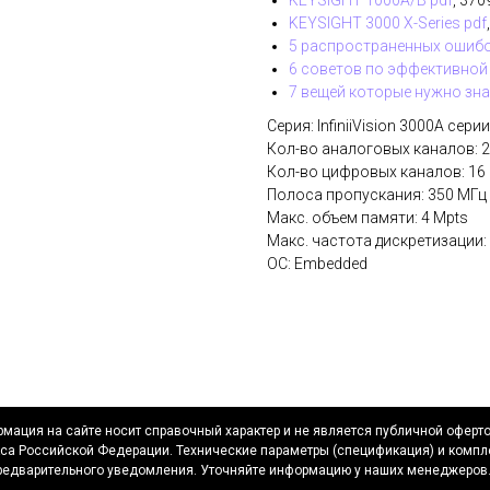
KEYSIGHT 1000A/B pdf
, 370
KEYSIGHT 3000 X-Series pdf
5 распространенных ошибо
6 советов по эффективной 
7 вещей которые нужно зна
Серия: InfiniiVision 3000A серии
Кол-во аналоговых каналов: 2
Кол-во цифровых каналов: 16
Полоса пропускания: 350 МГц
Макс. объем памяти: 4 Mpts
Макс. частота дискретизации:
ОС: Embedded
мация на сайте носит справочный характер и не является публичной оферт
са Российской Федерации. Технические параметры (спецификация) и компл
редварительного уведомления. Уточняйте информацию у наших менеджеров