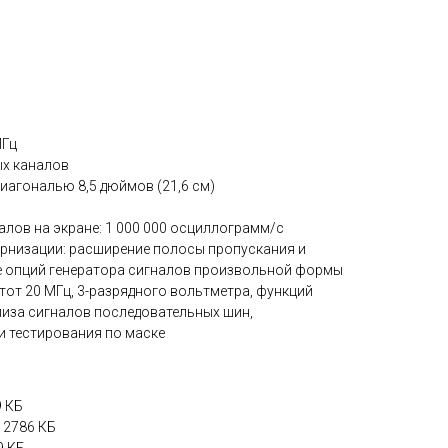
МГц
ых каналов
иагональю 8,5 дюймов (21,6 см)
лов на экране: 1 000 000 осциллограмм/с
низации: расширение полосы пропускания и
е опций генератора сигналов произвольной формы
от 20 МГц, 3-разрядного вольтметра, функций
лиза сигналов последовательных шин,
и тестирования по маске
9 КБ
, 2786 КБ