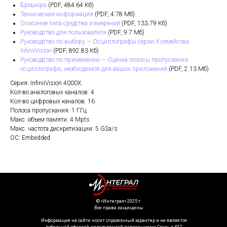
Брошюра
(PDF, 484.64 Кб)
Техническая информация
(PDF, 4.78 Мб)
Описание типа средства измерений
(PDF, 133.79 Кб)
Руководство для пользователя
(PDF, 9.7 Мб)
Руководство по выбору — Осциллографы серии X семейства
InfiniiVision
(PDF, 892.83 Кб)
Руководство по применению — Оценка полосы пропускания
осциллографа, необходимой для ваших приложений
(PDF, 2.13 Мб)
Серия: InfiniiVision 4000X
Кол-во аналоговых каналов: 4
Кол-во цифровых каналов: 16
Полоса пропускания: 1 ГГц
Макс. объем памяти: 4 Mpts
Макс. частота дискретизации: 5 GSa/s
ОС: Embedded
©️ «Интеграл» 2025 г.
Все права защищены
Информация на сайте носит справочный характер и не является