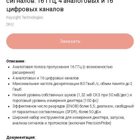
сигналов: 16 ГГц, 4 аналоговых и 16
цифровых каналов
Keysight Technologies
SKU:
Заказать
Описание:
Аналоговая полоса пропускания 16 ГГц (с возможностью
расширения)
4 аналоговых и 16 цифровых каналов
Максимальная частота дискретизации 80 Гвыб./с; объем памяти до 2
Гвыб
Низкий уровень собственных шумов (1,32 мВ СКЗ при 50 мВ/дел.) и
пороговый уровень измерения джиттера (100 фс)
Эффективное число разрядов (ENOB) более 5,5; диапазон, свободный
от паразитных составляющих (SFDR), более 50 дБн
Широкий набор инструментов для измерения джиттера, запуска,
анализа сигналов и протоколов (включая PrecisionProbe)
Документация: