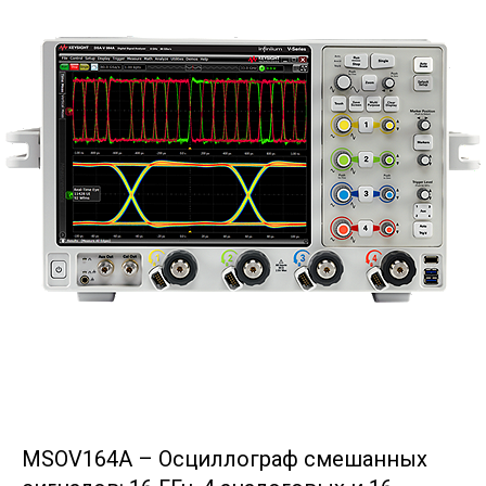
MSOV164A – Осциллограф смешанных