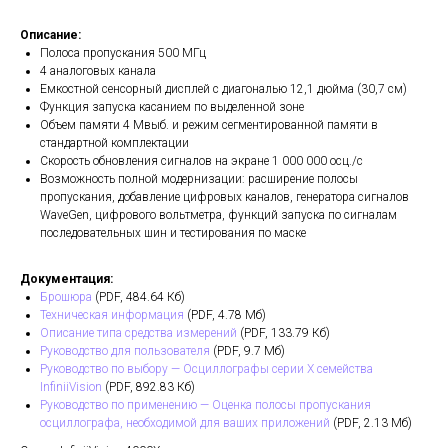
Описание:
Полоса пропускания 500 МГц
4 аналоговых канала
Емкостной сенсорный дисплей с диагональю 12,1 дюйма (30,7 см)
Функция запуска касанием по выделенной зоне
Объем памяти 4 Мвыб. и режим сегментированной памяти в
стандартной комплектации
Скорость обновления сигналов на экране 1 000 000 осц./с
Возможность полной модернизации: расширение полосы
пропускания, добавление цифровых каналов, генератора сигналов
WaveGen, цифрового вольтметра, функций запуска по сигналам
последовательных шин и тестирования по маске
Документация:
Брошюра
(PDF, 484.64 Кб)
Техническая информация
(PDF, 4.78 Мб)
Описание типа средства измерений
(PDF, 133.79 Кб)
Руководство для пользователя
(PDF, 9.7 Мб)
Руководство по выбору — Осциллографы серии X семейства
InfiniiVision
(PDF, 892.83 Кб)
Руководство по применению — Оценка полосы пропускания
осциллографа, необходимой для ваших приложений
(PDF, 2.13 Мб)