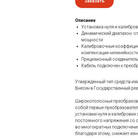
Заказать
Описание
Установка нуля и калибро
Динамический диапазон: от
мощности
Калибровочные коэффицие
компенсации нелинейности
Прецизионный соединитель
Кабель подключен к преобр
Утвержденный тип средств из
Внесен в Государственный рее
Широкополосные преобразова
собой первые преобразовате
установки нуля и калибровки 
постоянного напряжения со 
во многократных подключения
благодаря этому, снижает изн