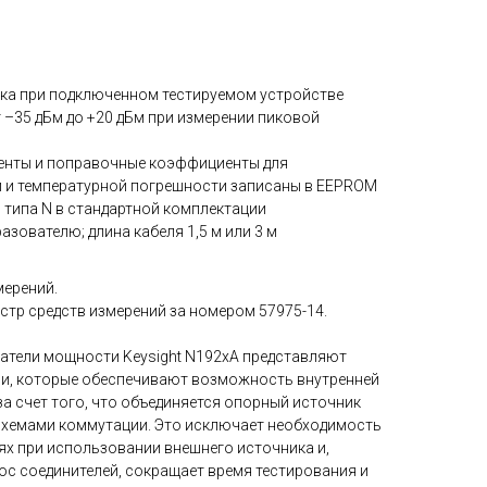
вка при подключенном тестируемом устройстве
 –35 дБм до +20 дБм при измерении пиковой
нты и поправочные коэффициенты для
 и температурной погрешности записаны в EEPROM
 типа N в стандартной комплектации
азователю; длина кабеля 1,5 м или 3 м
мерений.
стр средств измерений за номером 57975-14.
тели мощности Keysight N192xA представляют
ли, которые обеспечивают возможность внутренней
за счет того, что объединяется опорный источник
схемами коммутации. Это исключает необходимость
х при использовании внешнего источника и,
ос соединителей, сокращает время тестирования и