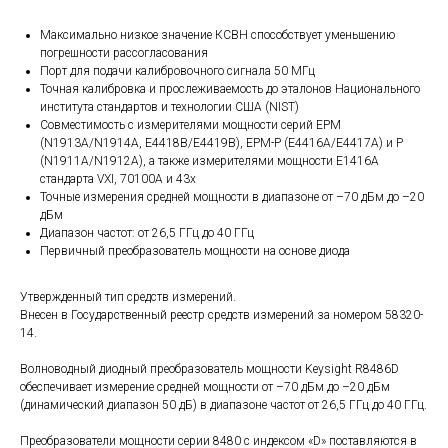
Максимально низкое значение КСВН способствует уменьшению
погрешности рассогласования
Порт для подачи калибровочного сигнала 50 МГц
Точная калибровка и прослеживаемость до эталонов Национального
института стандартов и технологии США (NIST)
Совместимость с измерителями мощности серий EPM
(N1913A/N1914A, E4418B/E4419B), EPM-P (E4416A/E4417A) и P
(N1911A/N1912A), а также измерителями мощности E1416A
стандарта VXI, 70100A и 43х
Точные измерения средней мощности в диапазоне от –70 дБм до –20
дБм
Диапазон частот: от 26,5 ГГц до 40 ГГц
Первичный преобразователь мощности на основе диода
Утвержденный тип средств измерений.
Внесен в Государственный реестр средств измерений за номером 58320-
14.
Волноводный диодный преобразователь мощности Keysight R8486D
обеспечивает измерение средней мощности от –70 дБм до –20 дБм
(динамический диапазон 50 дБ) в диапазоне частот от 26,5 ГГц до 40 ГГц.
Преобразователи мощности серии 8480 с индексом «D» поставляются в