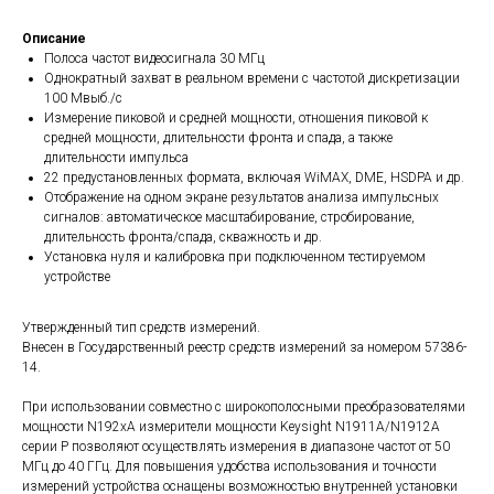
Описание
Полоса частот видеосигнала 30 МГц
Однократный захват в реальном времени с частотой дискретизации
100 Мвыб./с
Измерение пиковой и средней мощности, отношения пиковой к
средней мощности, длительности фронта и спада, а также
длительности импульса
22 предустановленных формата, включая WiMAX, DME, HSDPA и др.
Отображение на одном экране результатов анализа импульсных
сигналов: автоматическое масштабирование, стробирование,
длительность фронта/спада, скважность и др.
Установка нуля и калибровка при подключенном тестируемом
устройстве
Утвержденный тип средств измерений.
Внесен в Государственный реестр средств измерений за номером 57386-
14.
При использовании совместно с широкополосными преобразователями
мощности N192xA измерители мощности Keysight N1911A/N1912A
серии P позволяют осуществлять измерения в диапазоне частот от 50
МГц до 40 ГГц. Для повышения удобства использования и точности
измерений устройства оснащены возможностью внутренней установки