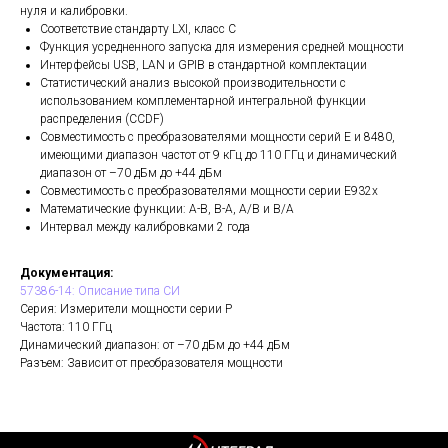
нуля и калибровки.
Соответствие стандарту LXI, класс C
Функция усредненного запуска для измерения средней мощности
Интерфейсы USB, LAN и GPIB в стандартной комплектации
Статистический анализ высокой производительности с
использованием комплементарной интегральной функции
распределения (CCDF)
Совместимость с преобразователями мощности серий Е и 8480,
имеющими диапазон частот от 9 кГц до 110 ГГц и динамический
диапазон от –70 дБм до +44 дБм
Совместимость с преобразователями мощности серии E932x
Математические функции: A-B, B-A, A/B и B/A
Интервал между калибровками 2 года
Документация:
57386-14: Описание типа СИ
Серия: Измерители мощности серии P
Частота: 110 ГГц
Динамический диапазон: от –70 дБм до +44 дБм
Разъем: Зависит от преобразователя мощности