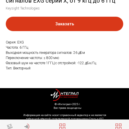
сигналов EXG серии X, от 9 кГц до 6 ГГц
Keysight Technologies
Заказать
Серия: EXG
Частота: 6 ГГц
Выходная мощность генератора сигналов: 26 дБм
Переключение частоты: ≤ 800 мкс
Фазовый шум на частоте 1ГГЦ с отстройкой: -122 дБн/Гц
Тип: Векторный
©️ «Интеграл» 2025 г.
Все права защищены
Информация на сайте носит справочный характер и не является
публичной офертой, определяемой положениями Статьи 437
Гражданского кодекса Российской Федерации. Технические параметры
(спецификация) и комплект поставки товара могут быть изменены