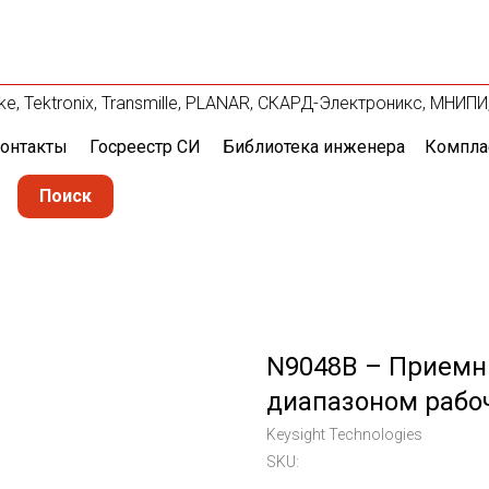
ke, Tektronix, Transmille, PLANAR, СКАРД-Электроникс, МНИПИ
онтакты
Госреестр СИ
Библиотека инженера
Компла
Поиск
N9048B – Приемн
диапазоном рабочи
Keysight Technologies
SKU: