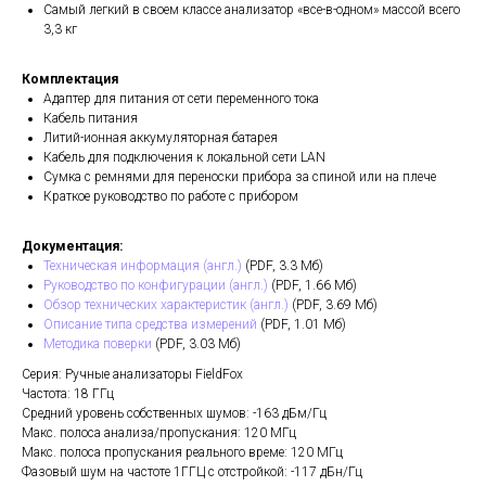
Самый легкий в своем классе анализатор «все-в-одном» массой всего
3,3 кг
Комплектация
Адаптер для питания от сети переменного тока
Кабель питания
Литий-ионная аккумуляторная батарея
Кабель для подключения к локальной сети LAN
Сумка с ремнями для переноски прибора за спиной или на плече
Краткое руководство по работе с прибором
Документация:
Техническая информация (англ.)
(PDF, 3.3 Мб)
Руководство по конфигурации (англ.)
(PDF, 1.66 Мб)
Обзор технических характеристик (англ.)
(PDF, 3.69 Мб)
Описание типа средства измерений
(PDF, 1.01 Мб)
Методика поверки
(PDF, 3.03 Мб)
Серия: Ручные анализаторы FieldFox
Частота: 18 ГГц
Средний уровень собственных шумов: -163 дБм/Гц
Макс. полоса анализа/пропускания: 120 МГц
Макс. полоса пропускания реального време: 120 МГц
Фазовый шум на частоте 1ГГЦ с отстройкой: -117 дБн/Гц