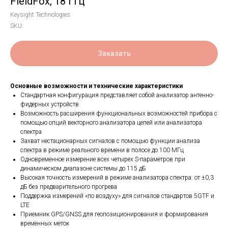
FieldFox, 18 ГГц
Keysight Technologies
SKU:
Заказать
Основные возможности и технические характеристики
Стандартная конфигурация представляет собой анализатор антенно-
фидерных устройств
Возможность расширения функциональных возможностей прибора с
помощью опций векторного анализатора цепей или анализатора
спектра
Захват нестационарных сигналов с помощью функции анализа
спектра в режиме реального времени в полосе до 100 МГц
Одновременное измерение всех четырех S-параметров при
динамическом диапазоне системы до 115 дБ
Высокая точность измерений в режиме анализатора спектра: от ±0,3
дБ без предварительного прогрева
Поддержка измерений «по воздуху» для сигналов стандартов 5GTF и
LTE
Приемник GPS/GNSS для геопозиционирования и формирования
временных меток