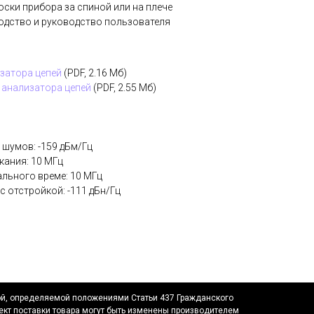
оски прибора за спиной или на плече
одство и руководство пользователя
затора цепей
(PDF, 2.16 Мб)
 анализатора цепей
(PDF, 2.55 Мб)
 шумов: -159 дБм/Гц
кания: 10 МГц
ального време: 10 МГц
с отстройкой: -111 дБн/Гц
ой, определяемой положениями Статьи 437 Гражданского
ект поставки товара могут быть изменены производителем