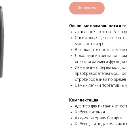
Заказать
Основные возможности и те
Диапазон частот от 5 кГц д
Опции следящего генератор
мощности и др.
Высокая точность измерени
Локализация сигналов пом
спектрограммы и функции 
Измерение средней мощно
преобразователей мощност
стробированием по време
Самый легкий портативный 
Комплектация
Адаптер для питания от се
Кабель питания
Аккумуляторная батарея
Кабель для подключения к 