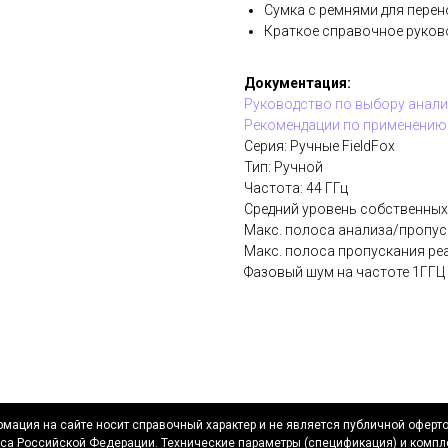
Сумка с ремнями для перен
Краткое справочное руков
Документация:
Руководство по выбору анали
Рекомендации по применению
Серия: Ручные FieldFox
Тип: Ручной
Частота: 44 ГГц
Средний уровень собственных
Макс. полоса анализа/пропус
Макс. полоса пропускания ре
Фазовый шум на частоте 1ГГЦ 
мация на сайте носит справочный характер и не является публичной оферт
са Российской Федерации. Технические параметры (спецификация) и компл