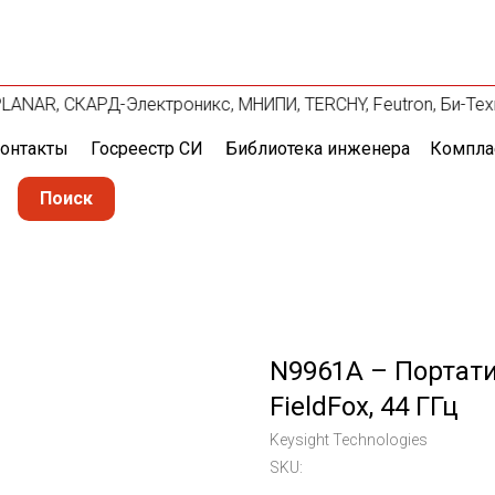
e, PLANAR, СКАРД-Электроникс, МНИПИ, TERCHY, Feutron, Би-Те
онтакты
Госреестр СИ
Библиотека инженера
Компла
Поиск
N9961A – Портат
FieldFox, 44 ГГц
Keysight Technologies
SKU: