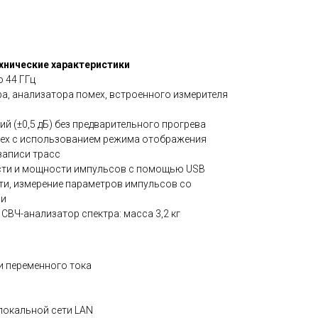
хнические характеристики
о 44 ГГц
а, анализатора помех, встроенного измерителя
й (±0,5 дБ) без предварительного прогрева
ех с использованием режима отображения
записи трасс
сти и мощности импульсов с помощью USB
и, измерение параметров импульсов со
ни
СВЧ-анализатор спектра: масса 3,2 кг
ти переменного тока
локальной сети LAN