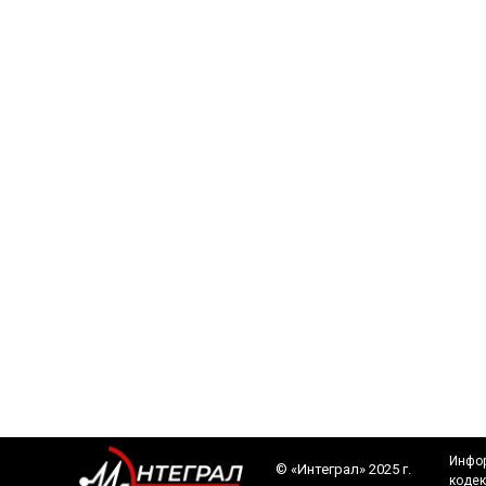
Инфор
©️ «Интеграл» 2025 г.
кодек