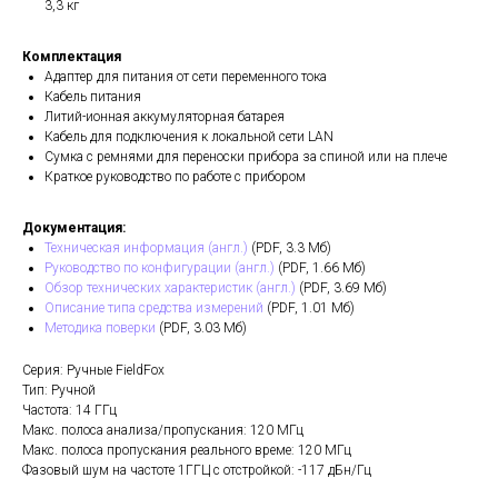
3,3 кг
Комплектация
Адаптер для питания от сети переменного тока
Кабель питания
Литий-ионная аккумуляторная батарея
Кабель для подключения к локальной сети LAN
Сумка с ремнями для переноски прибора за спиной или на плече
Краткое руководство по работе с прибором
Документация:
Техническая информация (англ.)
(PDF, 3.3 Мб)
Руководство по конфигурации (англ.)
(PDF, 1.66 Мб)
Обзор технических характеристик (англ.)
(PDF, 3.69 Мб)
Описание типа средства измерений
(PDF, 1.01 Мб)
Методика поверки
(PDF, 3.03 Мб)
Серия: Ручные FieldFox
Тип: Ручной
Частота: 14 ГГц
Макс. полоса анализа/пропускания: 120 МГц
Макс. полоса пропускания реального време: 120 МГц
Фазовый шум на частоте 1ГГЦ с отстройкой: -117 дБн/Гц