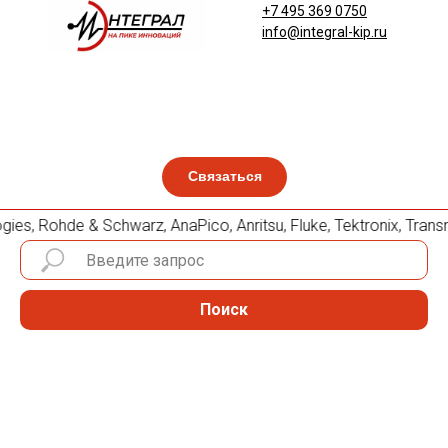
+7 495 369 0750
info@integral-kip.ru
Связаться
es, Rohde & Schwarz, AnaPico, Anritsu, Fluke, Tektronix, Tr
Поиск