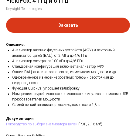
FieldFox, 4 ГГц и 6 ГГц
Keysight Technologies
Заказать
Описание:
Анализатор антенно-фидерных устройств (АФУ) и векторный
анализатор цепей (ВАЦ): от 2 МГц до 4/6 ГГц
Анализатор спектра: от 100 кГц до 4/6 ГГц
Стандартная конфигурация включает анализатор АФУ
Опции ВАЦ, анализатора спектра, измерителя мощности и др.
Одновременное измерение обратных потерь и расстояния до
неоднородности
Функция QuickCal упрощает калибровку
Измерение средней мощности и мощности импульса с помощью USB
преобразователей мощности
Самый легкий анализатор «все-в-одном»: всего 2,8 кг
Документация:
Руководство по выбору анализатора цепей
(PDF, 2.16 Мб)
Серия: Ручные FieldFox