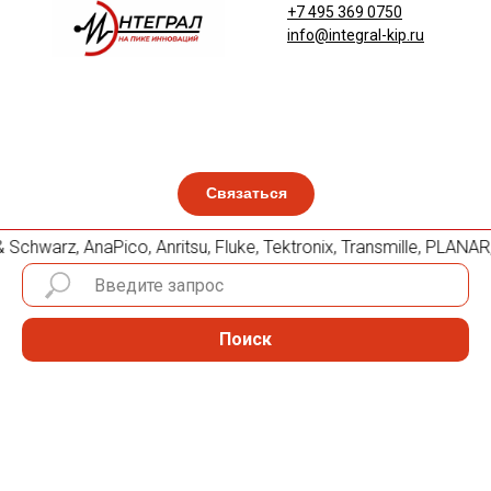
+7 495 369 0750
info@integral-kip.ru
Связаться
chwarz, AnaPico, Anritsu, Fluke, Tektronix, Transmille, PLA
Поиск