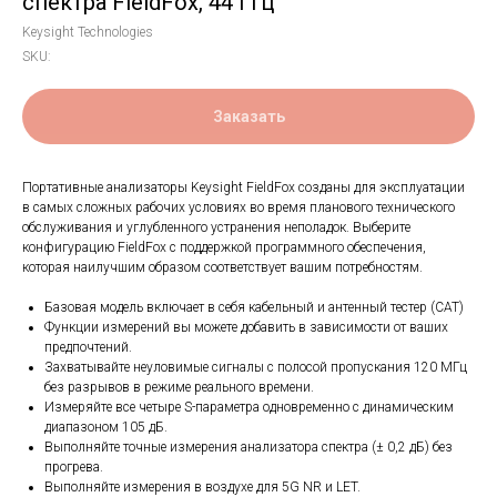
спектра FieldFox, 44 ГГц
Keysight Technologies
SKU:
Заказать
Портативные анализаторы Keysight FieldFox созданы для эксплуатации
в самых сложных рабочих условиях во время планового технического
обслуживания и углубленного устранения неполадок. Выберите
конфигурацию FieldFox с поддержкой программного обеспечения,
которая наилучшим образом соответствует вашим потребностям.
Базовая модель включает в себя кабельный и антенный тестер (CAT)
Функции измерений вы можете добавить в зависимости от ваших
предпочтений.
Захватывайте неуловимые сигналы с полосой пропускания 120 МГц
без разрывов в режиме реального времени.
Измеряйте все четыре S-параметра одновременно с динамическим
диапазоном 105 дБ.
Выполняйте точные измерения анализатора спектра (± 0,2 дБ) без
прогрева.
Выполняйте измерения в воздухе для 5G NR и LET.