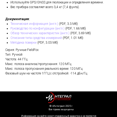
Используйте GPS/GNSS для геолокации и определения времени.
Вес прибора составляет всего 3,4 кг (7,4 фунта).
Документация:
Техническая информация (англ.)
(PDF, 3.3 Мб)
Руководство по конфигурации (англ.)
(PDF, 1.66 Мб)
Обзор технических характеристик (англ.)
(PDF, 3.69 Мб)
Описание типа средства измерений
(PDF, 1.01 Мб)
Методика поверки
(PDF, 3.03 Мб)
Серия: Ручные FieldFox
Тип: Ручной
Частота: 44 ГГц
Макс. полоса анализа/пропускания: 120 МГц
Макс. полоса пропускания реального време: 120 МГц
Фазовый шум на частоте 1ГГЦ с отстройкой: -114 дБн/Гц
©️ «Интеграл» 2025 г.
Все права защищены
Информация на сайте носит справочный характер и не является