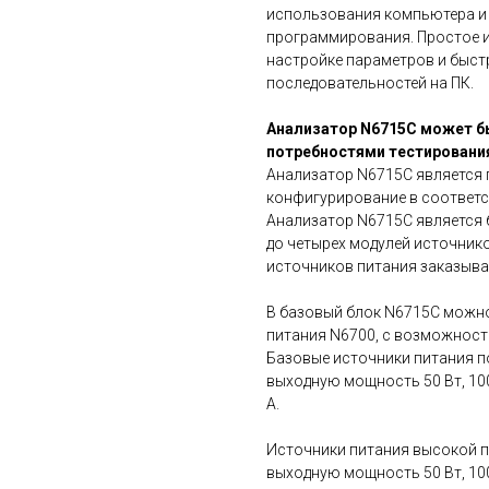
использования компьютера и 
программирования. Простое и
настройке параметров и быст
последовательностей на ПК.
Анализатор N6715C может бы
потребностями тестировани
Анализатор N6715C является 
конфигурирование в соответс
Анализатор N6715C является 
до четырех модулей источник
источников питания заказыва
В базовый блок N6715C можно
питания N6700, с возможност
Базовые источники питания п
выходную мощность 50 Вт, 100 
A.
Источники питания высокой 
выходную мощность 50 Вт, 100 