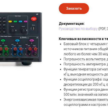
Заказать
Документация:
Руководство по выбору
(PDF, 
Ключевые возможности и те
Базовый блок с четырьмя г
источников питания общей
любого из более чем 30 мо
Погрешность вольтметра: до
Погрешность амперметра: до
Функции генератора сигна
кГц, выходная мощность до
Функции осциллографа: оц
дискретизации до 200 кГц, 
Функции регистратора данн
500 млн. значений на запис
Энергонезависимая память 
осциллограмм и настроек 