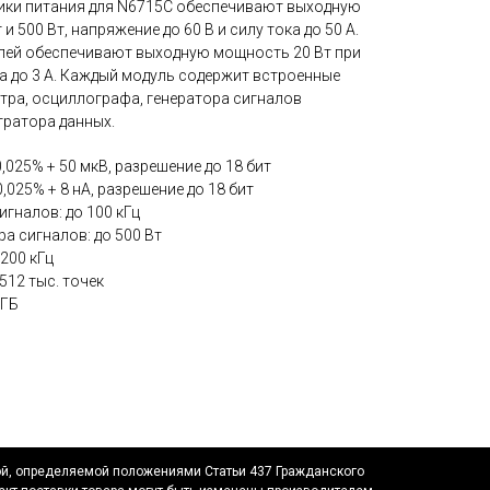
ники питания для N6715C обеспечивают выходную
 и 500 Вт, напряжение до 60 В и силу тока до 50 A.
лей обеспечивают выходную мощность 20 Вт при
ка до 3 А. Каждый модуль содержит встроенные
тра, осциллографа, генератора сигналов
ратора данных.
,025% + 50 мкВ, разрешение до 18 бит
025% + 8 нА, разрешение до 18 бит
игналов: до 100 кГц
а сигналов: до 500 Вт
200 кГц
512 тыс. точек
 ГБ
ой, определяемой положениями Статьи 437 Гражданского