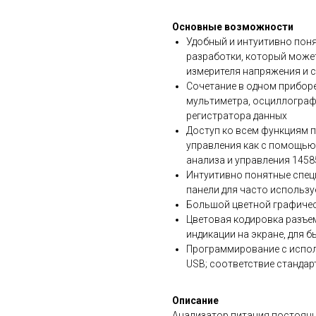
Основные возможности
Удобный и интуитивно поня
разработки, который может
измерителя напряжения и 
Сочетание в одном прибор
мультиметра, осциллограф
регистратора данных
Доступ ко всем функциям 
управления как с помощью
анализа и управления 145
Интуитивно понятные спец
панели для часто использ
Большой цветной графичес
Цветовая кодировка разъе
индикации на экране, для 
Программирование с испол
USB; соответствие стандарт
Описание
Анализатор питания постоянн