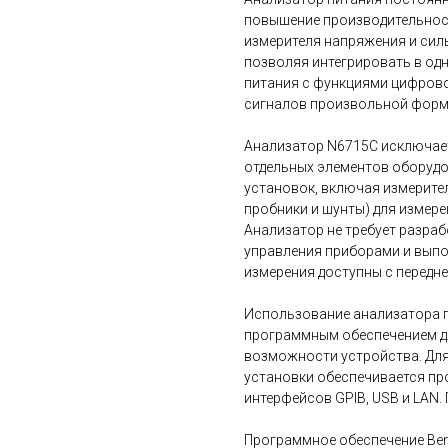
повышение производительност
измерителя напряжения и сил
позволяя интегрировать в од
питания с функциями цифрово
сигналов произвольной формы
Анализатор N6715C исключае
отдельных элементов оборуд
установок, включая измерите
пробники и шунты) для измере
Анализатор не требует разраб
управления приборами и выпо
измерения доступны с передне
Использование анализатора 
программным обеспечением дл
возможности устройства. Для
установки обеспечивается п
интерфейсов GPIB, USB и LAN. 
Программное обеспечение Be