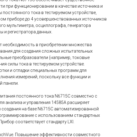
и при функционировании в качестве источника и
ы постоянного тока в тестируемом устройстве,
ном приборе до 4 усовершенствованных источников
го мультиметра, осциллографа, генератора
 и регистратора данных.
т необходимость в приобретении множества
ования для создания сложных испытательных
льные преобразователи (например, токовые
ния силы тока в тестируемом устройстве.
отки и отладки специальных программ для
лнения измерений, поскольку все функции и
й панели.
питания постоянного тока N6715C совместно с
я анализа и управления 14585A расширяет
 создания на базе N6715C автоматизированной
рограммирование с использованием стандартных
Прибор соответствует стандарту LXI.
nchVue. Повышение эффективности совместного