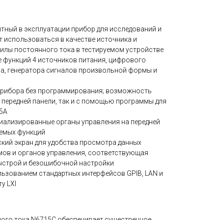
тный в эксплуатации прибор для исследований и
 использоваться в качестве источника и
силы постоянного тока в тестируемом устройстве
е функций 4 источников питания, цифрового
а, генератора сигналов произвольной формы и
прибора без программирования; возможность
 передней панели, так и с помощью программы для
85A
иализированные органы управления на передней
уемых функций
кий экран для удобства просмотра данных
мов и органов управления, соответствующая
быстрой и безошибочной настройки
ьзованием стандартных интерфейсов GPIB, LAN и
у LXI
ого тока N6715C обеспечивает существенное