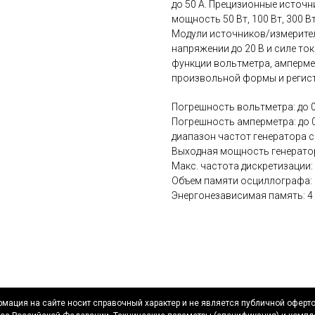
до 50 A. Прецизионные источ
мощность 50 Вт, 100 Вт, 300 Вт
Модули источников/измерите
напряжении до 20 В и силе то
функции вольтметра, амперме
произвольной формы и регист
Погрешность вольтметра: до 0
Погрешность амперметра: до 0,
диапазон частот генератора с
Выходная мощность генератор
Макс. частота дискретизации: 
Объем памяти осциллографа: 
Энергонезависимая память: 4
мация на сайте носит справочный характер и не является публичной оферт