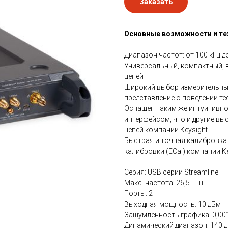
Заказать
Основные возможности и те
Диапазон частот: от 100 кГц до
Универсальный, компактный,
цепей
Широкий выбор измерительных
представление о поведении т
Оснащен таким же интуитивн
интерфейсом, что и другие в
цепей компании Keysight
Быстрая и точная калибровка 
калибровки (ECal) компании Ke
Серия: USB серии Streamline
Макс. частота: 26,5 ГГц
Порты: 2
Выходная мощность: 10 дБм
Зашумленность графика: 0,00
Динамический диапазон: 140 