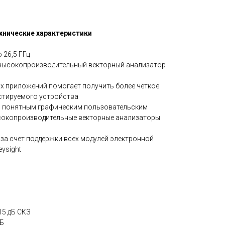
хнические характеристики
 26,5 ГГц
 высокопроизводительный векторный анализатор
 приложений помогает получить более четкое
естируемого устройства
о понятным графическим пользовательским
ысокопроизводительные векторные анализаторы
за счет поддержки всех модулей электронной
ysight
15 дБ СКЗ
дБ