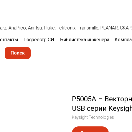
 AnaPico, Anritsu, Fluke, Tektronix, Transmille, PLANAR, СК
онтакты
Госреестр СИ
Библиотека инженера
Компла
Поиск
P5005A – Вектор
USB серии Keysight
Keysight Technologies