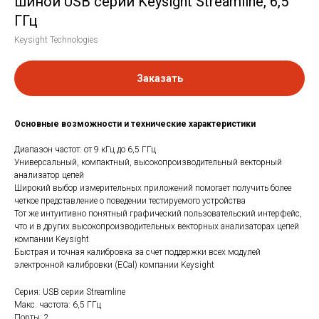
шиной USB серии Keysight Streamline, 6,5
ГГц
Keysight Technologies
Заказать
Основные возможности и технические характеристики
Диапазон частот: от 9 кГц до 6,5 ГГц
Универсальный, компактный, высокопроизводительный векторный
анализатор цепей
Широкий выбор измерительных приложений помогает получить более
четкое представление о поведении тестируемого устройства
Тот же интуитивно понятный графический пользовательский интерфейс,
что и в других высокопроизводительных векторных анализаторах цепей
компании Keysight
Быстрая и точная калибровка за счет поддержки всех модулей
электронной калибровки (ECal) компании Keysight
Серия: USB серии Streamline
Макс. частота: 6,5 ГГц
Порты: 2