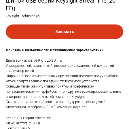
шиной USB серии Keysight Streamline, 20
ГГц
Keysight Technologies
Заказать
Основные возможности и технические характеристики
Диапазон частот: от 9 кГц до 20 ГГц
Универсальный, компактный, высокопроизводительный векторный
анализатор цепей
Широкий выбор измерительных приложений помогает получить более
четкое представление о поведении тестируемого устройства
Оснащен таким же интуитивно понятным графическим
пользовательским интерфейсом, что и другие высокопроизводительные
векторные анализаторы цепей компании Keysight
Быстрая и точная калибровка за счет поддержки всех модулей
электронной калибровки (ECal) компании Keysight
Серия: USB серии Streamline
Макс. частота: 20 ГГц
Порты: 4 или 6