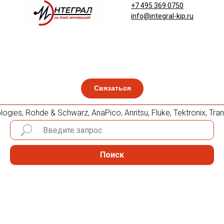
+7 495 369 0750
info@integral-kip.ru
Связаться
gies, Rohde & Schwarz, AnaPico, Anritsu, Fluke, Tektronix, 
Поиск