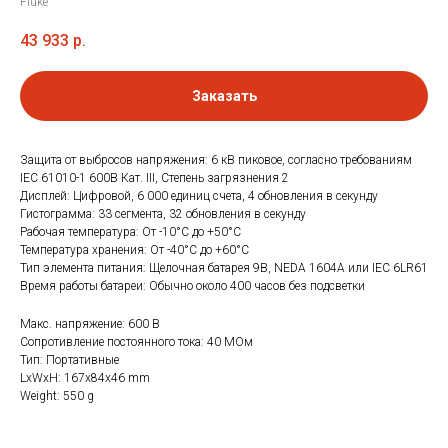
Fluke
43 933
р.
Заказать
Защита от выбросов напряжения: 6 кВ пиковое, согласно требованиям
IEC 61010-1 600В Кат. III, Степень загрязнения 2
Дисплей: Цифровой, 6 000 единиц счета, 4 обновления в секунду
Гистограмма: 33 сегмента, 32 обновления в секунду
Рабочая температура: От -10°C до +50°C
Температура хранения: От -40°C до +60°C
Тип элемента питания: Щелочная батарея 9В, NEDA 1604A или IEC 6LR61
Время работы батареи: Обычно около 400 часов без подсветки
Макс. напряжение: 600 В
Сопротивление постоянного тока: 40 МОм
Тип: Портативные
LxWxH: 167x84x46 mm
Weight: 550 g