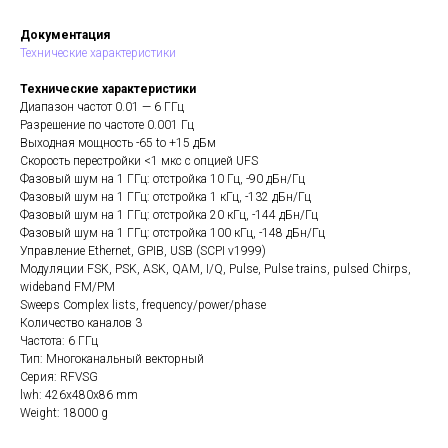
Документация
Технические характеристики
Технические характеристики
Диапазон частот 0.01 — 6 ГГц
Разрешение по частоте 0.001 Гц
Выходная мощность -65 to +15 дБм
Скорость перестройки <1 мкс с опцией UFS
Фазовый шум на 1 ГГц: отстройка 10 Гц, -90 дБн/Гц
Фазовый шум на 1 ГГц: отстройка 1 кГц, -132 дБн/Гц
Фазовый шум на 1 ГГц: отстройка 20 кГц, -144 дБн/Гц
Фазовый шум на 1 ГГц: отстройка 100 кГц, -148 дБн/Гц
Управление Ethernet, GPIB, USB (SCPI v1999)
Модуляции FSK, PSK, ASK, QAM, I/Q, Pulse, Pulse trains, pulsed Chirps,
wideband FM/PM
Sweeps Complex lists, frequency/power/phase
Количество каналов 3
Частота: 6 ГГц
Тип: Многоканальный векторный
Серия: RFVSG
lwh: 426x480x86 mm
Weight: 18000 g