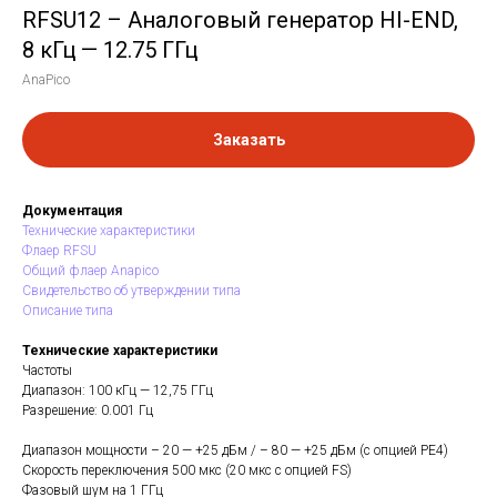
RFSU12 – Аналоговый генератор HI-END,
8 кГц — 12.75 ГГц
AnaPico
Заказать
Документация
Технические характеристики
Флаер RFSU
Общий флаер Anapico
Свидетельство об утверждении типа
Описание типа
Технические характеристики
Частоты
Диапазон: 100 кГц — 12,75 ГГц
Разрешение: 0.001 Гц
Диапазон мощности – 20 — +25 дБм / – 80 — +25 дБм (с опцией PE4)
Скорость переключения 500 мкс (20 мкс с опцией FS)
Фазовый шум на 1 ГГц