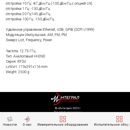
отстройка 10 Гц: -87 дБн/Гц (-100 дБн/Гц с опцией LN)
отстройка 1 Гц: -130 дБн/Гц
отстройка 20 Гц-145 дБн/Гц
отстройка 100 Гц: -150 дБн/Гц
Удаленное управление Ethernet, USB, GPIB (SCPI v1999)
Модуляции Импульсная, AM, FM, PM
Sweeps List, Frequency, Power
Частота: 12.75 ГГц
Тип: Аналоговый HI-END
Серия: RFSU
LxWxH: 173x291x116 mm
Weight: 2500 g
©️ «Интеграл» 2025 г.
Все права защищены
Информация на сайте носит справочный характер и не является
публичной офертой, определяемой положениями Статьи 437
Новости
О нас
Измерительное оборудование
Испытательное обор
Гражданского кодекса Российской Федерации. Технические параметры