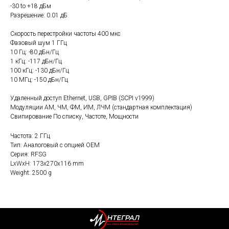
-30 to +18 дБм
Разрешение: 0.01 дБ
Скорость перестройки частоты 400 мкс
Фазовый шум 1 ГГц
10 Гц: -80 дБн/Гц
1 кГц: -117 дБн/Гц
100 кГц: -130 дБн/Гц
10 МГц: -150 дБн/Гц
Удаленный доступ Ethernet, USB, GPIB (SCPI v1999)
Модуляции АМ, ЧМ, ФМ, ИМ, ЛЧМ (стандартная комплектация)
Свипирование По списку, Частоте, Мощности
Частота: 2 ГГц
Тип: Аналоговый с опцией OEM
Серия: RFSG
LxWxH: 173x270x116 mm
Weight: 2500 g