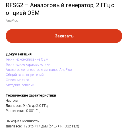
RFSG2 – Аналоговый генератор, 2 ГГц с
опцией OEM
AnaPico
Заказать
Документация
Техническое описание OEM
Технические характеристики
Аналоговые генераторы сигналов AnaPico
Общий каталог решений
Описание типа
Методика поверки
Технические характеристики
Частота
Диапазон: 9 кГц до 2.0 ГГц
Разрешение: 0.001 Гц
Выходная Мощность
Диапазон: -120 to +17 дБм (опция RFSG2-PE3)