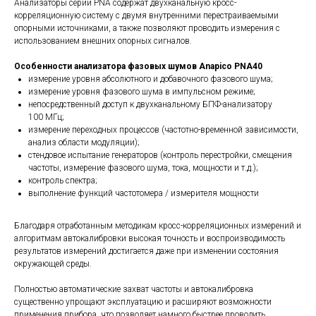
Анализаторы серии PNA содержат двухканальную кросс-
корреляционную систему с двумя внутренними перестраиваемыми
опорными источниками, а также позволяют проводить измерения с
использованием внешних опорных сигналов.
Особенности анализатора фазовых шумов Anapico PNA40
измерение уровня абсолютного и добавочного фазового шума;
измерение уровня фазового шума в импульсном режиме;
непосредственный доступ к двухканальному БПФ-анализатору
100 МГц;
измерение переходных процессов (частотно-временной зависимости,
анализ области модуляции);
стендовое испытание генераторов (контроль перестройки, смещения
частоты, измерение фазового шума, тока, мощности и т.д.);
контроль спектра;
выполнение функций частотомера / измерителя мощности
Благодаря отработанным методикам кросс-корреляционных измерений и
алгоритмам автокалибровки высокая точность и воспроизводимость
результатов измерений достигается даже при изменении состояния
окружающей среды.
Полностью автоматические захват частоты и автокалибровка
существенно упрощают эксплуатацию и расширяют возможности
применения прибора, что позволяет намного быстрее проводить