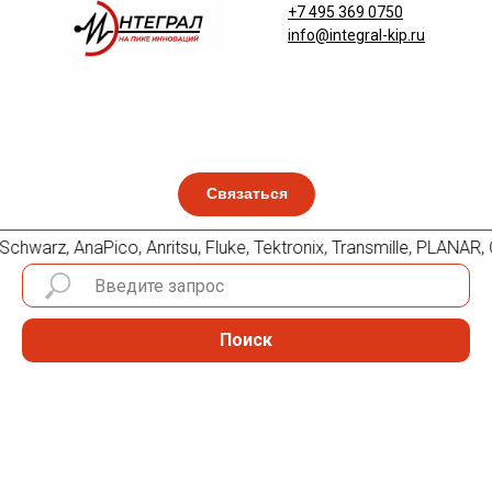
+7 495 369 0750
info@integral-kip.ru
Связаться
hwarz, AnaPico, Anritsu, Fluke, Tektronix, Transmille, PLAN
Поиск