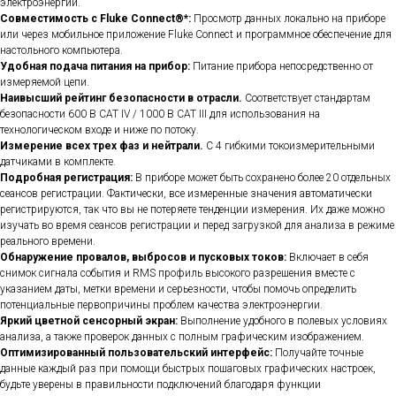
электроэнергии.
Совместимость с Fluke Connect®*:
Просмотр данных локально на приборе
или через мобильное приложение Fluke Connect и программное обеспечение для
настольного компьютера.
Удобная подача питания на прибор:
Питание прибора непосредственно от
измеряемой цепи.
Наивысший рейтинг безопасности в отрасли.
Соответствует стандартам
безопасности 600 В CAT IV / 1000 В CAT III для использования на
технологическом входе и ниже по потоку.
Измерение всех трех фаз и нейтрали.
С 4 гибкими токоизмерительными
датчиками в комплекте.
Подробная регистрация:
В приборе может быть сохранено более 20 отдельных
сеансов регистрации. Фактически, все измеренные значения автоматически
регистрируются, так что вы не потеряете тенденции измерения. Их даже можно
изучать во время сеансов регистрации и перед загрузкой для анализа в режиме
реального времени.
Обнаружение провалов, выбросов и пусковых токов:
Включает в себя
снимок сигнала события и RMS профиль высокого разрешения вместе с
указанием даты, метки времени и серьезности, чтобы помочь определить
потенциальные первопричины проблем качества электроэнергии.
Яркий цветной сенсорный экран:
Выполнение удобного в полевых условиях
анализа, а также проверок данных с полным графическим изображением.
Оптимизированный пользовательский интерфейс:
Получайте точные
данные каждый раз при помощи быстрых пошаговых графических настроек,
будьте уверены в правильности подключений благодаря функции