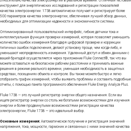
относительно качества электроэнергии в реальном времени. Отличный тестовый
инструмент для энергетических исследований и регистрации показателей
качества электроэнергии. 1738 автоматически получает и регистрирует более
500 параметров качества электроэнергии, обеспечивая лучший обзор данных,
необходимых для оптимизации надежности и экономичности системы.
Оптимизированный пользовательский интерфейс, гибкие датчики тока и
интеллектуальная функция проверки измерений, которая позволяет уменьшить
количество ошибок измерения благодаря цифровой проверке и коррекции
типичных ошибок подключения, делают установку проще, чем когда-либо, и
уменьшают неопределенность измерения. Удаленный доступ и обмен данными с
вашей бригадой осуществляется через приложение Fluke Connect®, так что вы
можете оставаться на безопасном рабочем расстоянии и принимать важные
решения в режиме реального времени, уменьшая необходимость в защитных
средствах, посещениях объекта и контроле. Вы также можете быстро и легко
отобразить график измерений, чтобы выявить проблемы и составить подробные
отчеты, с помощью пакета программного обеспечения Fluke Energy Analyze Plus.
Fluke 1738 — это лучший регистратор энергии общего назначения. Если вы
ищете регистратор энергии со столь же богатыми возможностями для изучения
энергии и более продвинутыми возможностями регистрации качества
электроэнергии, Fluke 1738 — это идеальный выбор.
Основные измерения:
Автоматическое получение и регистрация значений
напряжения, тока, мощности, гармоник и связанных с ними значений качества